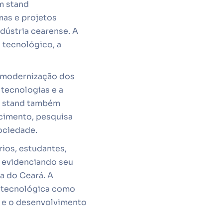
m stand
mas e projetos
ndústria cearense. A
 tecnológico, a
a modernização dos
tecnologias e a
 O stand também
cimento, pesquisa
ociedade.
ios, estudantes,
e evidenciando seu
a do Ceará. A
e tecnológica como
e e o desenvolvimento