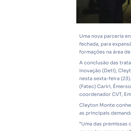
Uma nova parceria ent
fechada, para expansã
formações na área de 
A conclusão das trata
Inovação (Deti), Cley
nesta sexta-feira (23)
(Fatec) Cariri, Émers
coordenador CVT, Ema
Cleyton Monte conhec
as principais demand
“Uma das premissas d