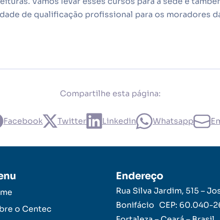
eituras. Vamos levar esses cursos para a sede e também
dade de qualificação profissional para os moradores 
Compartilhe esta página:
Facebook
Twitter
Linkedin
Whatsapp
Em
enu
Endereço
Rua Silva Jardim, 515 – Jo
ome
Bonifácio CEP: 60.040-
bre o Centec
Fortaleza – Ceará – Brasil