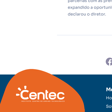
parcerias com as pref
expandido a oportuni
declarou o diretor.
M
H
So