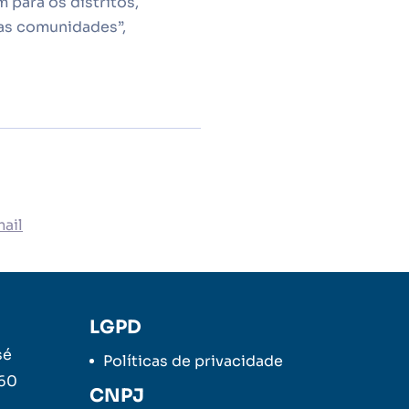
 para os distritos,
das comunidades”,
ail
LGPD
sé
Políticas de privacidade
260
CNPJ