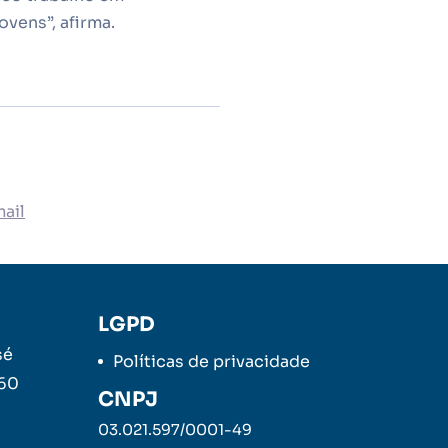
vens”, afirma.
ail
LGPD
sé
Políticas de privacidade
260
CNPJ
03.021.597/0001-49