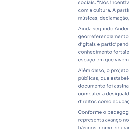
sociais. “Nós incent
com a cultura. A part
músicas, declamação, 
Ainda segundo Anders
georreferenciamento
digitais e participan
conhecimento fortale
espaço em que vivem”
Além disso, o projet
públicas, que estabe
documento foi assina
combater a desigualda
direitos como educaç
Conforme o pedagogo 
representa avanço no
básicos, como educaç