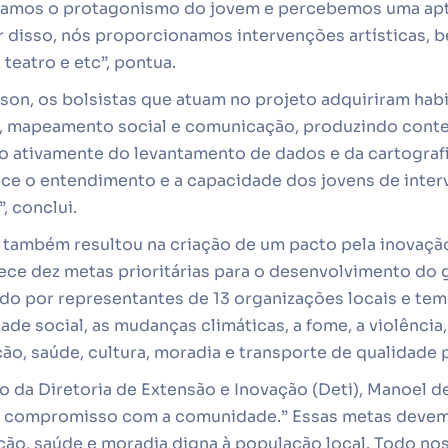
ivamos o protagonismo do jovem e percebemos uma apt
ir disso, nós proporcionamos intervenções artísticas,
teatro e etc”, pontua.
on, os bolsistas que atuam no projeto adquiriram hab
, mapeamento social e comunicação, produzindo cont
do ativamente do levantamento de dados e da cartografi
ce o entendimento e a capacidade dos jovens de interv
, conclui.
o também resultou na criação de um pacto pela inovaçã
lece dez metas prioritárias para o desenvolvimento do
do por representantes de 13 organizações locais e te
de social, as mudanças climáticas, a fome, a violência
ão, saúde, cultura, moradia e transporte de qualidade 
da Diretoria de Extensão e Inovação (Deti), Manoel de
 compromisso com a comunidade.” Essas metas devem g
ão, saúde e moradia digna à população local. Todo no