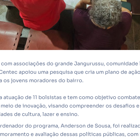
 com associações do grande Jangurussu, comunidade 
o Centec apoiou uma pesquisa que cria um plano de açã
a os jovens moradores do bairro.
a atuação de 11 bolsistas e tem como objetivo combate
 meio de inovação, visando compreender os desafios e
ades de cultura, lazer e ensino.
denador do programa, Anderson de Sousa, foi realiza
rimoramento e avaliação dessas políticas públicas, com