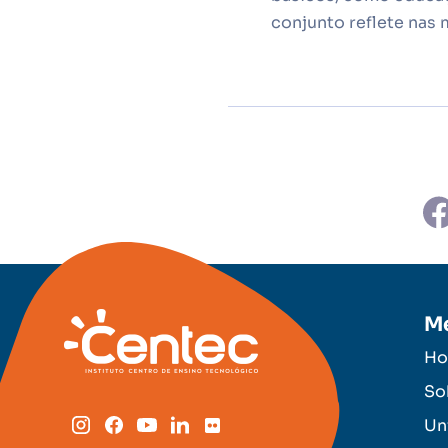
conjunto reflete nas 
M
H
So
Un