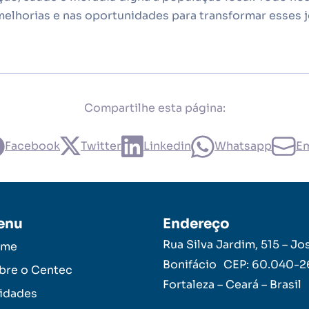
melhorias e nas oportunidades para transformar esses jo
Compartilhe esta página:
Facebook
Twitter
Linkedin
Whatsapp
Em
enu
Endereço
Rua Silva Jardim, 515 – Jo
ome
Bonifácio CEP: 60.040-
bre o Centec
Fortaleza – Ceará – Brasil
idades