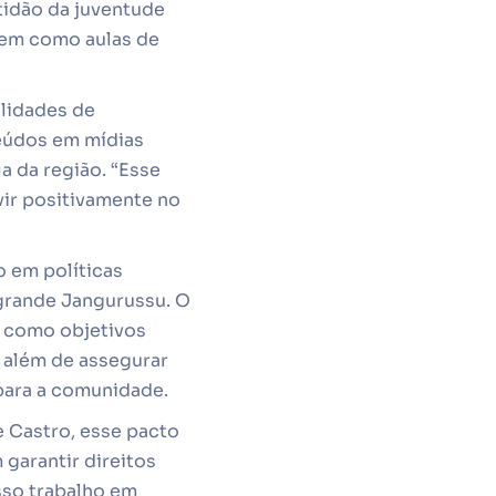
idão da juventude
 bem como aulas de
ilidades de
eúdos em mídias
a da região. “Esse
ir positivamente no
o em políticas
 grande Jangurussu. O
m como objetivos
, além de assegurar
para a comunidade.
 Castro, esse pacto
arantir direitos
sso trabalho em