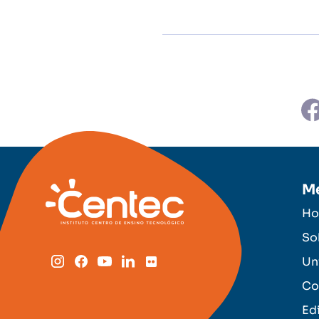
M
H
So
Un
Co
Ed