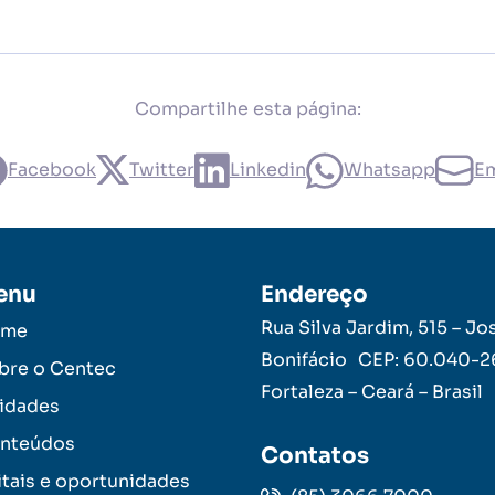
Compartilhe esta página:
Facebook
Twitter
Linkedin
Whatsapp
Em
enu
Endereço
Rua Silva Jardim, 515 – Jo
ome
Bonifácio CEP: 60.040-
bre o Centec
Fortaleza – Ceará – Brasil
idades
nteúdos
Contatos
itais e oportunidades