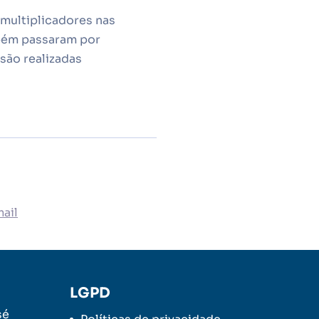
multiplicadores nas
mbém passaram por
são realizadas
ail
LGPD
sé