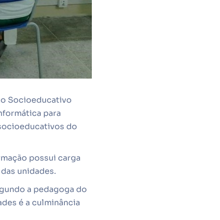
to Socioeducativo
Informática para
socioeducativos do
ormação possui carga
 das unidades.
Segundo a pedagoga do
ades é a culminância