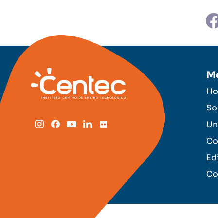
M
H
So
Un
Co
Ed
Co