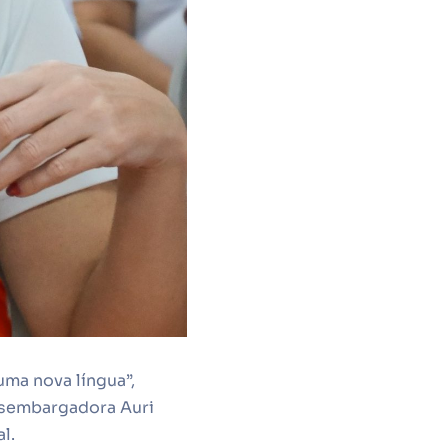
uma nova língua”,
esembargadora Auri
l.