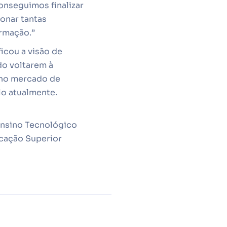
conseguimos finalizar
onar tantas
ormação.”
ficou a visão de
do voltarem à
 no mercado de
lo atualmente.
 Ensino Tecnológico
ucação Superior