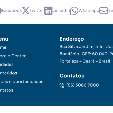
Facebook
Twitter
Linkedin
Whatsapp
Em
enu
Endereço
Rua Silva Jardim, 515 – Jo
ome
Bonifácio CEP: 60.040-
bre o Centec
Fortaleza – Ceará – Brasil
idades
nteúdos
Contatos
itais e oportunidades
(85) 3066.7000
ntatos