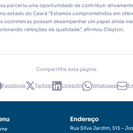
sa parceria uma oportunidade de contribuir ativament
 no estado do Ceará “Estamos comprometidos em ofer
as cozinheiras possam desempenhar um papel ainda mai
ionando refeições de qualidade”, afirmou Cleyton.
Compartilhe esta página:
Facebook
Twitter
Linkedin
Whatsapp
Em
enu
Endereço
Rua Silva Jardim, 515 – Jo
ome