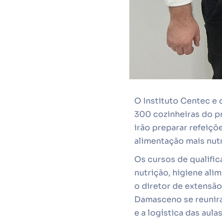
O Instituto Centec e
300 cozinheiras do pr
irão preparar refeiç
alimentação mais nutr
Os cursos de qualific
nutrição, higiene alim
o diretor de extensã
Damasceno se reunira
e a logística das aul