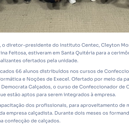
), o diretor-presidente do Instituto Centec, Cleyton M
lina Feitosa, estiveram em Santa Quitéria para a cerimô
alizantes ofertados pela unidade.
ficados 66 alunos distribuídos nos cursos de Confecci
formática e Noções de Execel. Ofertado por meio da pa
 Democrata Calçados, o curso de Confeccionador de C
que estão aptos para serem integrados à empresa.
capacitação dos profissionais, para aproveitamento de
e da empresa calçadista. Durante dois meses os forma
na confecção de calçados.