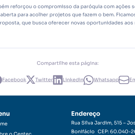
ém reforçou o compromisso da paróquia com ações soc
 aberta para acolher projetos que fazem o bem. Ficamo
roposta, que busca oferecer novas oportunidades aos
Compartilhe esta página:
Facebook
Twitter
Linkedin
Whatsapp
Em
enu
Endereço
Rua Silva Jardim, 515 – Jo
ome
Bonifácio CEP: 60.040-
bre o Centec