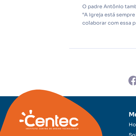
O padre Antônio tamb
“A Igreja está sempre
colaborar com essa p
M
H
So