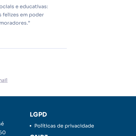
iais e educativas:
s felizes em poder
 moradores.”
ail
LGPD
sé
Políticas de privacidade
260