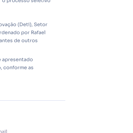
r o processo seletivo
ovação (Deti), Setor
rdenado por Rafael
antes de outros
 e apresentado
o, conforme as
ail