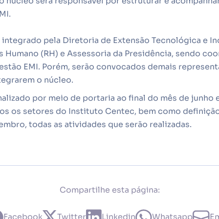
 o núcleo será responsável por estruturar e acompanha
MI.
 integrado pela Diretoria de Extensão Tecnológica e In
 Humano (RH) e Assessoria da Presidência, sendo coo
Gestão EMI. Porém, serão convocados demais represent
tegrarem o núcleo.
malizado por meio de portaria ao final do mês de junho
dos os setores do Instituto Centec, bem como definiçã
mbro, todas as atividades que serão realizadas.
Compartilhe esta página:
Facebook
Twitter
Linkedin
Whatsapp
Em