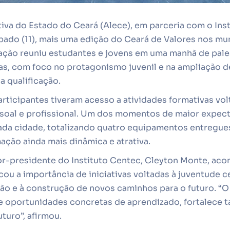
iva do Estado do Ceará (Alece), em parceria com o Ins
ábado (11), mais uma edição do Ceará de Valores nos mu
ção reuniu estudantes e jovens em uma manhã de palest
ias, com foco no protagonismo juvenil e na ampliação 
 qualificação.
articipantes tiveram acesso a atividades formativas vol
oal e profissional. Um dos momentos de maior expectat
da cidade, totalizando quatro equipamentos entregues
ção ainda mais dinâmica e atrativa.
tor-presidente do Instituto Centec, Cleyton Monte, ac
ou a importância de iniciativas voltadas à juventude 
ão e à construção de novos caminhos para o futuro. “O
e oportunidades concretas de aprendizado, fortalece t
turo”, afirmou.