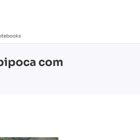
notebooks
apipoca com