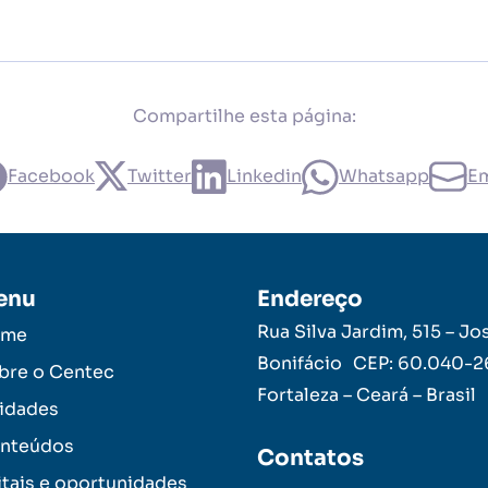
Compartilhe esta página:
Facebook
Twitter
Linkedin
Whatsapp
Em
enu
Endereço
Rua Silva Jardim, 515 – Jo
ome
Bonifácio CEP: 60.040-
bre o Centec
Fortaleza – Ceará – Brasil
idades
nteúdos
Contatos
itais e oportunidades