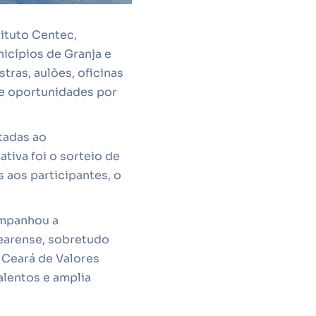
tituto Centec,
nicípios de Granja e
ras, aulões, oficinas
de oportunidades por
tadas ao
iva foi o sorteio de
 aos participantes, o
ompanhou a
cearense, sobretudo
 Ceará de Valores
alentos e amplia