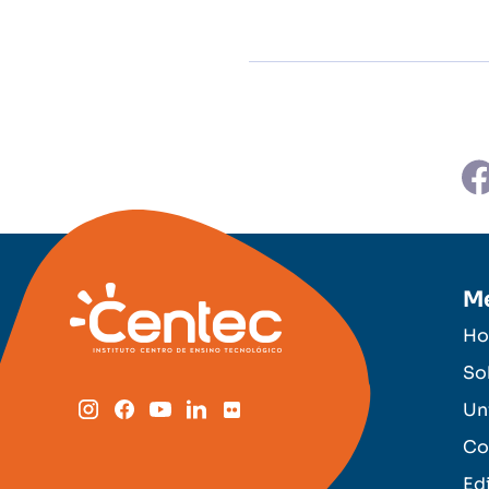
M
H
So
Un
Co
Ed