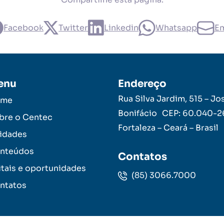
Facebook
Twitter
Linkedin
Whatsapp
Em
enu
Endereço
Rua Silva Jardim, 515 – Jo
ome
Bonifácio CEP: 60.040-
bre o Centec
Fortaleza – Ceará – Brasil
idades
nteúdos
Contatos
itais e oportunidades
(85) 3066.7000
ntatos