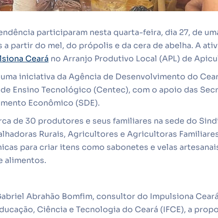
ndência participaram nesta quarta-feira, dia 27, de uma
a partir do mel, do própolis e da cera de abelha. A ativ
lsiona Ceará
no Arranjo Produtivo Local (APL) de Apicu
 uma iniciativa da Agência de Desenvolvimento do Cea
 de Ensino Tecnológico (Centec), com o apoio das Secr
vimento Econômico (SDE).
ca de 30 produtores e seus familiares na sede do Sind
lhadoras Rurais, Agricultores e Agricultoras Familiare
icas para criar itens como sabonetes e velas artesana
e alimentos.
abriel Abrahão Bomfim, consultor do Impulsiona Ceará
Educação, Ciência e Tecnologia do Ceará (IFCE), a propo