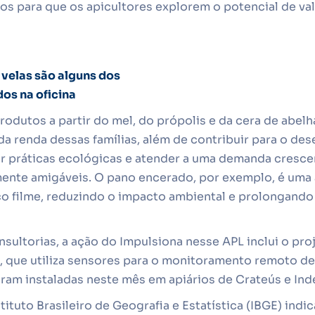
os para que os apicultores explorem o potencial de va
 velas são alguns dos
os na oficina
rodutos a partir do mel, do própolis e da cera de abelh
 da renda dessas famílias, além de contribuir para o de
var práticas ecológicas e atender a uma demanda cresc
mente amigáveis. O pano encerado, por exemplo, é uma 
co filme, reduzindo o impacto ambiental e prolongando a
nsultorias, a ação do Impulsiona nesse APL inclui o pro
, que utiliza sensores para o monitoramento remoto de 
oram instaladas neste mês em apiários de Crateús e In
ituto Brasileiro de Geografia e Estatística (IBGE) ind