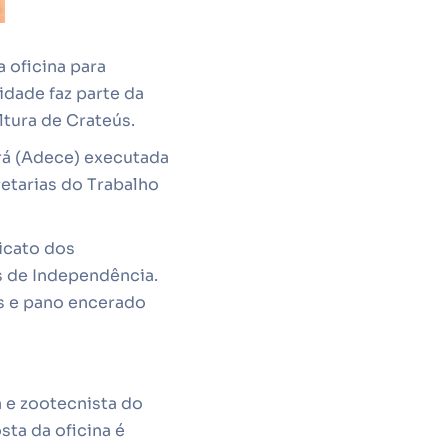
 oficina para
idade faz parte da
ltura de Crateús.
rá (Adece) executada
etarias do Trabalho
icato dos
s de Independência.
is e pano encerado
 e zootecnista do
sta da oficina é