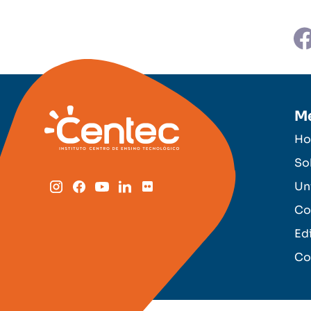
M
H
So
Un
Co
Ed
Co