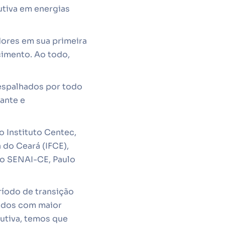
utiva em energias
dores em sua primeira
cimento. Ao todo,
 espalhados por todo
rante e
o Instituto Centec,
 do Ceará (IFCE),
do SENAI-CE, Paulo
ríodo de transição
tados com maior
dutiva, temos que