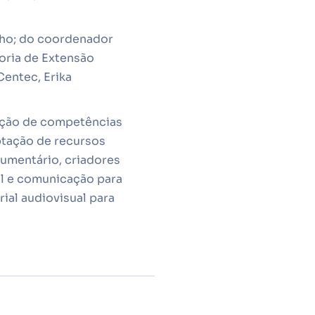
lho; do coordenador
oria de Extensão
Centec, Erika
mação de competências
ptação de recursos
cumentário, criadores
l e comunicação para
al audiovisual para