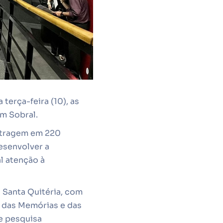
terça-feira (10), as
m Sobral.
metragem em 220
esenvolver a
l atenção à
) Santa Quitéria, com
o das Memórias e das
 e pesquisa