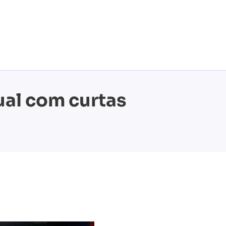
a
ual com curtas