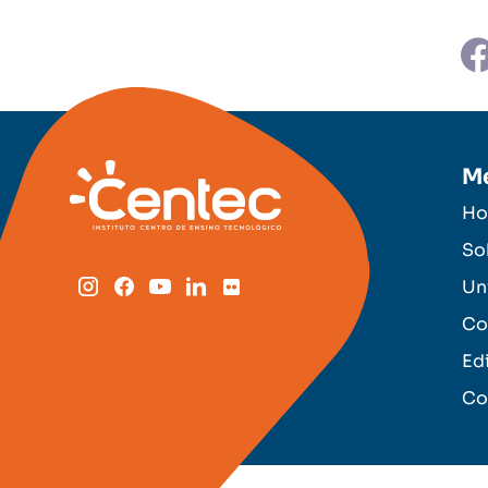
M
H
So
Un
Co
Ed
Co