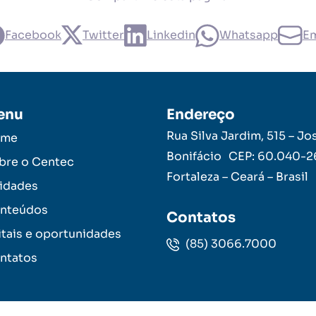
Facebook
Twitter
Linkedin
Whatsapp
Em
enu
Endereço
Rua Silva Jardim, 515 – Jo
ome
Bonifácio CEP: 60.040-
bre o Centec
Fortaleza – Ceará – Brasil
idades
nteúdos
Contatos
itais e oportunidades
(85) 3066.7000
ntatos