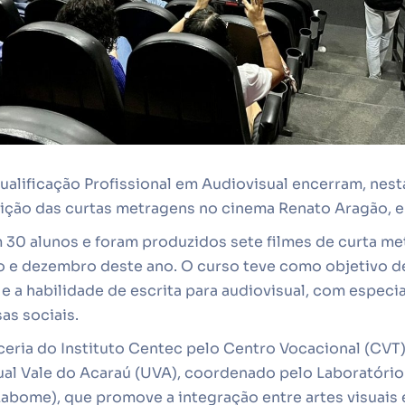
alificação Profissional em Audiovisual encerram, nesta 
bição das curtas metragens no cinema Renato Aragão, e
m 30 alunos e foram produzidos sete filmes de curta 
ho e dezembro deste ano. O curso teve como objetivo d
 a habilidade de escrita para audiovisual, com especia
as sociais.
rceria do Instituto Centec pelo Centro Vocacional (CVT
ual Vale do Acaraú (UVA), coordenado pelo Laboratóri
Labome), que promove a integração entre artes visuais