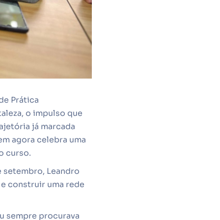
de Prática
taleza, o impulso que
ajetória já marcada
vem agora celebra uma
o curso.
e setembro, Leandro
 e construir uma rede
 Eu sempre procurava