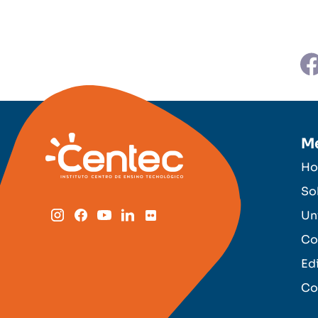
M
H
So
Un
Co
Ed
Co