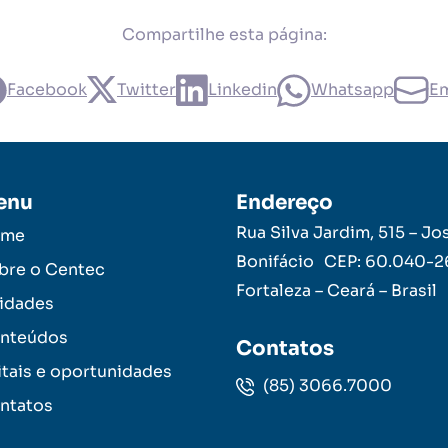
Compartilhe esta página:
Facebook
Twitter
Linkedin
Whatsapp
Em
enu
Endereço
Rua Silva Jardim, 515 – Jo
ome
Bonifácio CEP: 60.040-
bre o Centec
Fortaleza – Ceará – Brasil
idades
nteúdos
Contatos
itais e oportunidades
(85) 3066.7000
ntatos