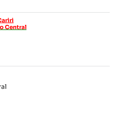
ariri
ão Central
ral