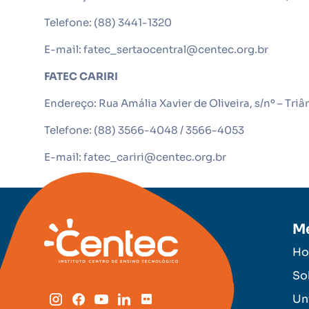
Telefone: (88) 3441-1320
E-mail: fatec_sertaocentral@centec.org.br
FATEC CARIRI
Endereço: Rua Amália Xavier de Oliveira, s/nº – Tri
Telefone: (88) 3566-4048 / 3566-4053
E-mail: fatec_cariri@centec.org.br
M
H
So
Un