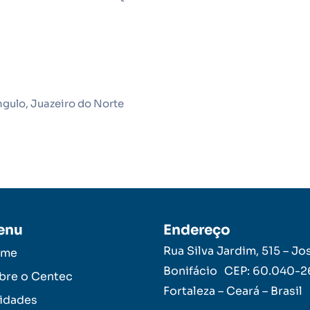
ângulo, Juazeiro do Norte
enu
Endereço
Rua Silva Jardim, 515 – Jo
ome
Bonifácio CEP: 60.040-
bre o Centec
Fortaleza – Ceará – Brasil
idades