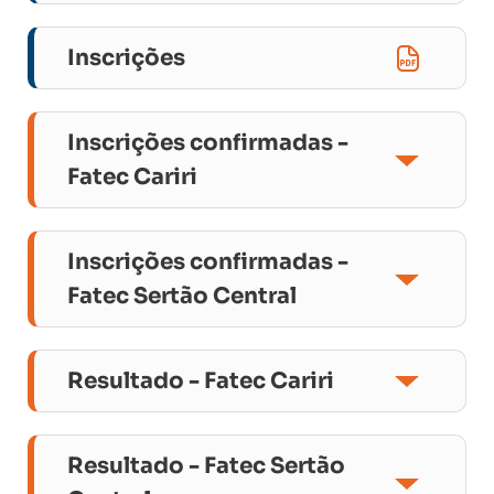
Inscrições
Inscrições confirmadas -
Fatec Cariri
Tecnologia em Alimentos
Tecnologia em Irrigação e Drenagem
Inscrições confirmadas -
Tecnologia em Manutenção Industrial
Fatec Sertão Central
Tecnologia em Saneamento Ambiental
Tecnologia em Alimentos
Tecnologia em Gestão do
Resultado - Fatec Cariri
Agronegócio
Convocados Tecnologia em
Alimentos
Resultado - Fatec Sertão
Convocados Tecnologia em Irrigação