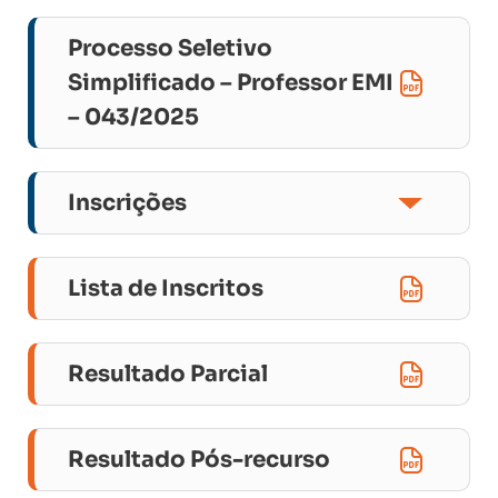
Processo Seletivo
Simplificado – Professor EMI
– 043/2025
Inscrições
PS_CREDE 1_MUN._ITAITINGA_EEEPPL
DE ITAITINGA
Lista de Inscritos
PS_SEFOR_MUN._FORTALEZA_EEEP
DONA CREUZA DO CARMO
Resultado Parcial
Resultado Pós-recurso