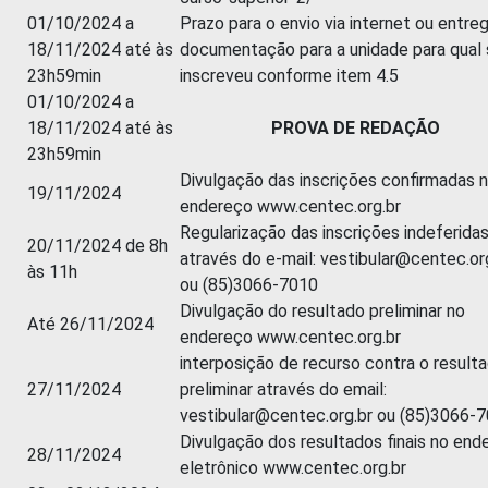
01/10/2024 a
Prazo para o envio via internet ou entre
18/11/2024 até às
documentação para a unidade para qual
23h59min
inscreveu conforme item 4.5
01/10/2024 a
18/11/2024 até às
PROVA DE REDAÇÃO
23h59min
Divulgação das inscrições confirmadas 
19/11/2024
endereço www.centec.org.br
Regularização das inscrições indeferida
20/11/2024 de 8h
através do e-mail: vestibular@centec.or
às 11h
ou (85)3066-7010
Divulgação do resultado preliminar no
Até 26/11/2024
endereço www.centec.org.br
interposição de recurso contra o result
27/11/2024
preliminar através do email:
vestibular@centec.org.br ou (85)3066-
Divulgação dos resultados finais no end
28/11/2024
eletrônico www.centec.org.br