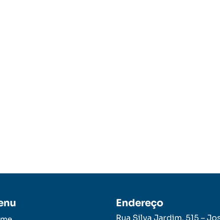
enu
Endereço
Rua Silva Jardim, 515 – Jo
ome