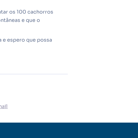
ntar os 100 cachorros
ontâneas e que o
na e espero que possa
ail