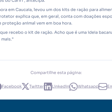
s do Cariri”, antecipa.
ora em Caucaia, levou um dos kits de ração para alime
protetor explica que, em geral, conta com doações esp
 proteção animal vem em boa hora.
z que recebo o kit de ração. Acho que é uma ideia baca
 mais.”
Compartilhe esta página:
Facebook
Twitter
Linkedin
Whatsapp
Em