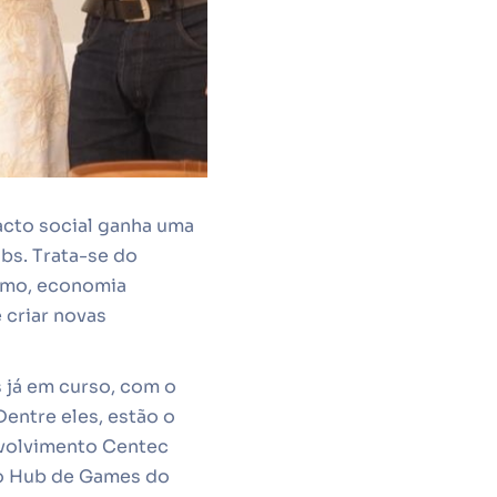
acto social ganha uma
bs. Trata-se do
smo, economia
 criar novas
s já em curso, com o
Dentre eles, estão o
nvolvimento Centec
 do Hub de Games do