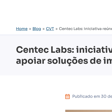
Home
»
Blog
»
CVT
» Centec Labs: iniciativa reún
Centec Labs: iniciat
apoiar soluções de i
Publicado em
30 d