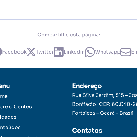
Compartilhe esta página:
Facebook
Twitter
Linkedin
Whatsapp
Em
enu
Endereço
Rua Silva Jardim, 515 – Jo
ome
Bonifácio CEP: 60.040-
bre o Centec
Fortaleza – Ceará – Brasil
idades
nteúdos
Contatos