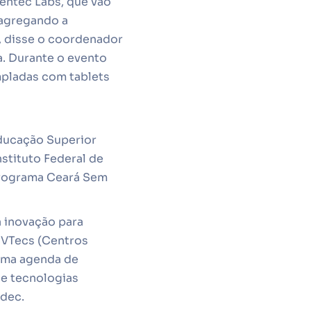
Centec Labs, que vão
 agregando a
, disse o coordenador
. Durante o evento
pladas com tablets
Educação Superior
nstituto Federal de
 programa Ceará Sem
 inovação para
 CVTecs (Centros
 uma agenda de
de tecnologias
rdec.