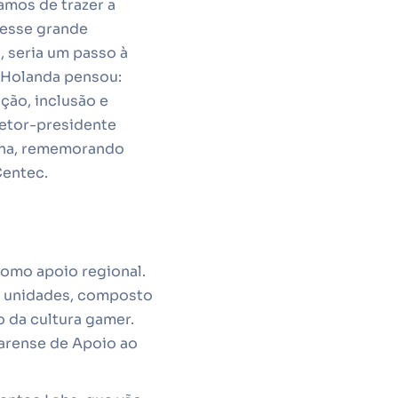
amos de trazer a
 esse grande
, seria um passo à
 Holanda pensou:
ação, inclusão e
iretor-presidente
ena, rememorando
Centec.
como apoio regional.
as unidades, composto
o da cultura gamer.
arense de Apoio ao