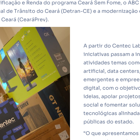
lificação e Renda do programa Ceará Sem Fome, o ABC 
l de Trânsito do Ceará (Detran-CE) e a modernização
 Ceará (CearáPrev).
A partir do Centec La
iniciativas passam a i
atividades temas como
artificial, data center
emergentes e empre
digital, com o objetiv
ideias, apoiar projet
social e fomentar sol
tecnológicas alinhadas
públicas do estado.
“O que apresentamos a