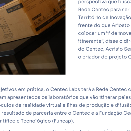
perspectiva que busc
Rede Centec para ser
Território de Inovação
frente do que Ariosto
colocar um ‘i’ de inov
itinerante”, disse o d
do Centec, Acrísio S
o criador do projeto 
jetivos em prática, o Centec Labs terá a Rede Centec 
ram apresentados os laboratórios que vão itinerar pel
culos de realidade virtual e ilhas de produção e difusã
resultado de parceria entre o Centec e a Fundação Ce
tífico e Tecnológico (Funcap).