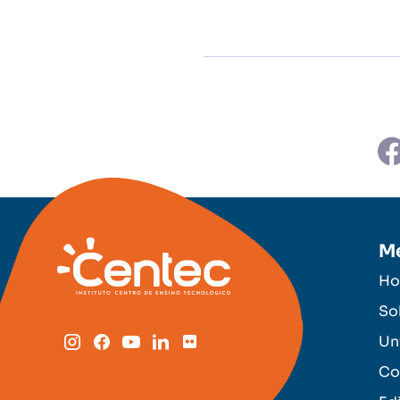
M
H
So
Un
Co