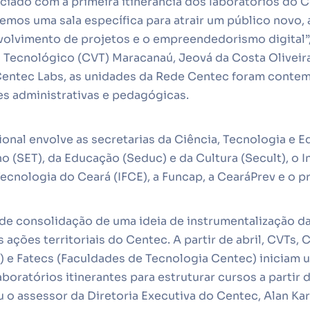
ciado com a primeira itinerância dos laboratórios do 
remos uma sala específica para atrair um público novo,
volvimento de projetos e o empreendedorismo digital”
 Tecnológico (CVT) Maracanaú, Jeová da Costa Oliveira
entec Labs, as unidades da Rede Centec foram contem
es administrativas e pedagógicas.
cional envolve as secretarias da Ciência, Tecnologia e 
ho (SET), da Educação (Seduc) e da Cultura (Secult), o I
Tecnologia do Ceará (IFCE), a Funcap, a CearáPrev e o
e consolidação de uma ideia de instrumentalização da
s ações territoriais do Centec. A partir de abril, CVTs,
) e Fatecs (Faculdades de Tecnologia Centec) iniciam
oratórios itinerantes para estruturar cursos a partir 
 o assessor da Diretoria Executiva do Centec, Alan Ka