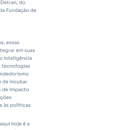
Detran, do
 da Fundação de
bs, essas
ntegrar em suas
 inteligência
s, tecnologias
endedorismo
o de incubar
os de impacto
uções
 às políticas
qui hoje é a