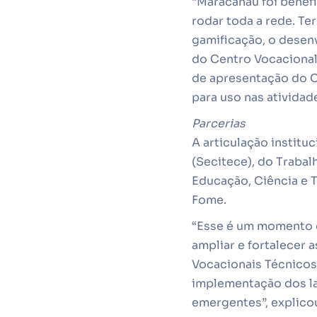
“Maracanaú foi benefi
rodar toda a rede. Te
gamificação, o desen
do Centro Vocacional
de apresentação do C
para uso nas atividad
Parcerias
A articulação institu
(Secitece), do Trabal
Educação, Ciência e 
Fome.
“Esse é um momento d
ampliar e fortalecer a
Vocacionais Técnicos
implementação dos lab
emergentes”, explicou