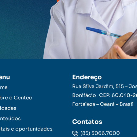
enu
Endereço
Rua Silva Jardim, 515 – Jo
ome
Bonifácio CEP: 60.040-
bre o Centec
Fortaleza – Ceará – Brasil
idades
nteúdos
Contatos
itais e oportunidades
(85) 3066.7000