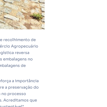
de recolhimento de
mércio Agropecuário
ogística reversa
as embalagens no
embalagens de
eforça a importância
re a preservação do
a no processo
is. Acreditamos que
ustentável”,