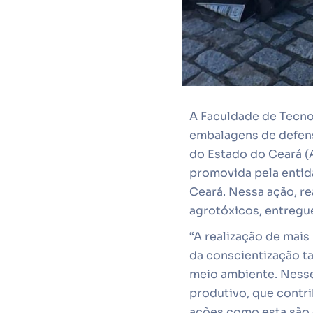
A Faculdade de Tecno
embalagens de defens
do Estado do Ceará (A
promovida pela entid
Ceará. Nessa ação, re
agrotóxicos, entregu
“A realização de mai
da conscientização t
meio ambiente. Nesse 
produtivo, que contr
ações como esta são 