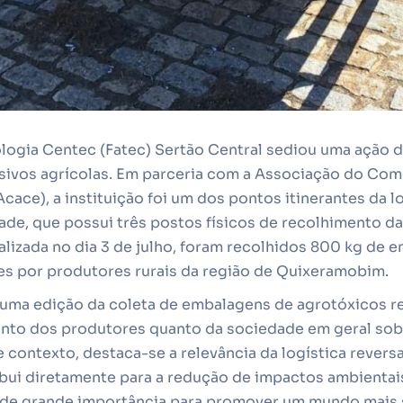
logia Centec (Fatec) Sertão Central sediou uma ação 
ivos agrícolas. Em parceria com a Associação do Co
cace), a instituição foi um dos pontos itinerantes da l
ade, que possui três postos físicos de recolhimento d
alizada no dia 3 de julho, foram recolhidos 800 kg de 
es por produtores rurais da região de Quixeramobim.
s uma edição da coleta de embalagens de agrotóxicos r
anto dos produtores quanto da sociedade em geral sob
contexto, destaca-se a relevância da logística revers
ibui diretamente para a redução de impactos ambienta
de grande importância para promover um mundo mais s