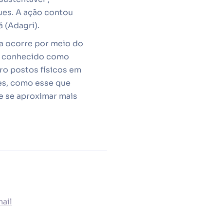
ues. A ação contou
 (Adagri).
sa ocorre por meio do
ém conhecido como
ro postos físicos em
es, como esse que
e se aproximar mais
ail