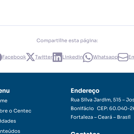
Compartilhe esta página:
Facebook
Twitter
Linkedin
Whatsapp
Em
enu
Endereço
Rua Silva Jardim, 515 – Jo
ome
Bonifácio CEP: 60.040-
bre o Centec
Fortaleza – Ceará – Brasil
idades
nteúdos