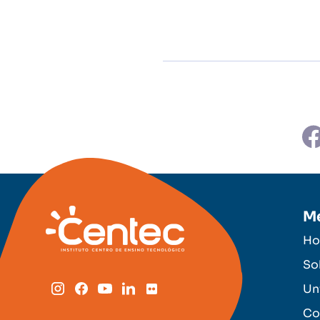
M
H
So
Un
Co