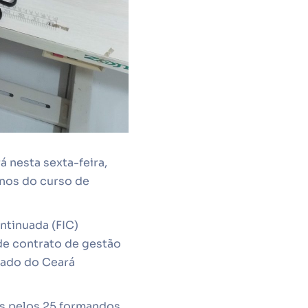
 nesta sexta-feira,
lunos do curso de
ntinuada (FIC)
de contrato de gestão
tado do Ceará
as pelos 25 formandos