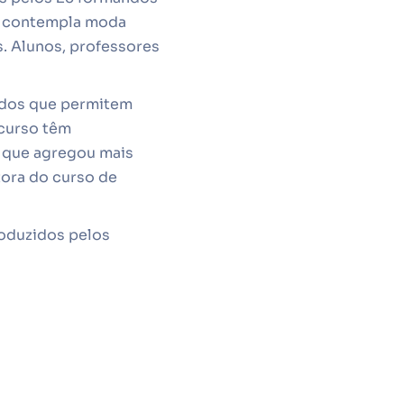
do contempla moda
as. Alunos, professores
idos que permitem
 curso têm
o que agregou mais
utora do curso de
roduzidos pelos