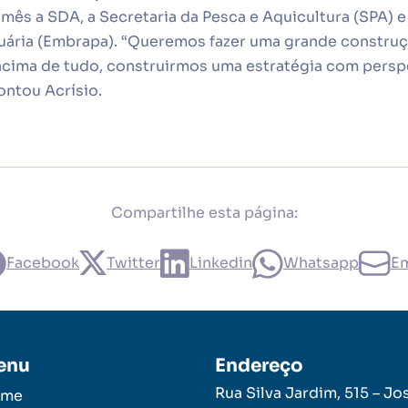
mês a SDA, a Secretaria da Pesca e Aquicultura (SPA) e
ária (Embrapa). “Queremos fazer uma grande construç
 acima de tudo, construirmos uma estratégia com persp
ontou Acrísio.
Compartilhe esta página:
Facebook
Twitter
Linkedin
Whatsapp
Em
enu
Endereço
Rua Silva Jardim, 515 – Jo
ome