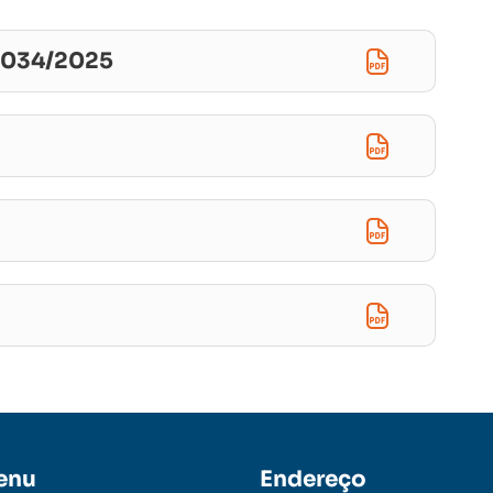
l 034/2025
enu
Endereço