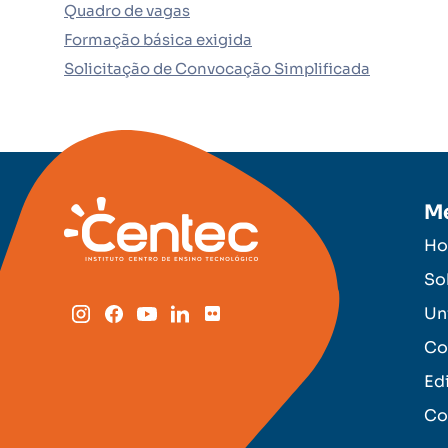
Quadro de vagas
Formação básica exigida
Solicitação de Convocação Simplificada
M
H
So
Un
Co
Ed
Co