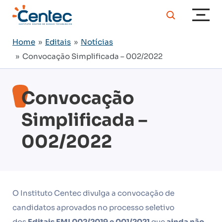
Home
»
Editais
»
Notícias
» Convocação Simplificada – 002/2022
Convocação
Simplificada –
002/2022
O Instituto Centec divulga a convocação de
candidatos aprovados no processo seletivo
dos
Editais EMI 002/2019
e 001/2021
que
ainda não